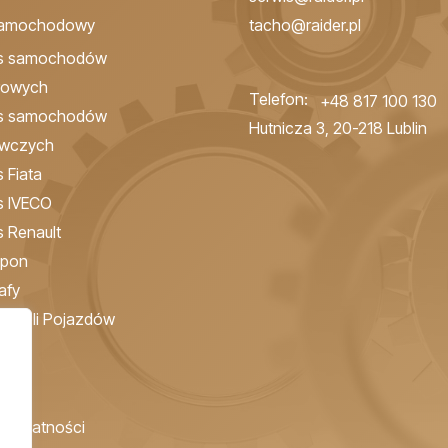
samochodowy
tacho@raider.pl
is samochodów
rowych
Telefon:
+48 817 100 130
is samochodów
Hutnicza 3, 20-218 Lublin
awczych
 Fiata
s IVECO
s Renault
Opon
afy
ontroli Pojazdów
 Prywatności