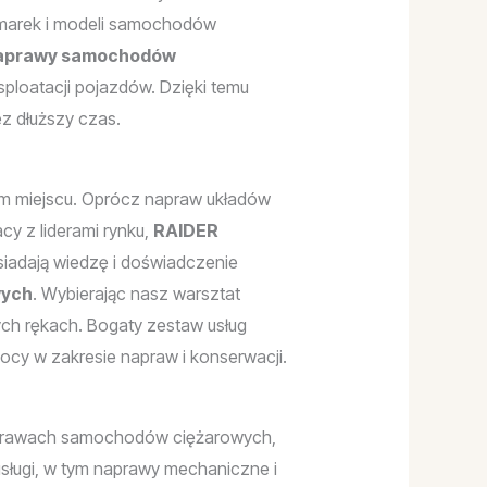
 marek i modeli samochodów
aprawy samochodów
sploatacji pojazdów. Dzięki temu
ez dłuższy czas.
m miejscu. Oprócz napraw układów
y z liderami rynku,
RAIDER
siadają wiedzę i doświadczenie
wych
. Wybierając nasz warsztat
h rękach. Bogaty zestaw usług
cy w zakresie napraw i konserwacji.
naprawach samochodów ciężarowych,
 usługi, w tym naprawy mechaniczne i