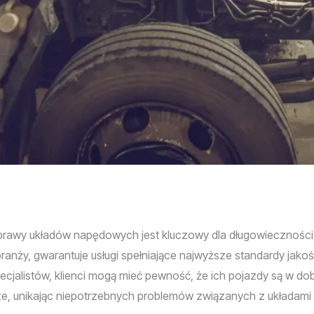
rawy układów napędowych jest kluczowy dla długowieczności i
nży, gwarantuje usługi spełniające najwyższe standardy jakości
cjalistów, klienci mogą mieć pewność, że ich pojazdy są w do
dze, unikając niepotrzebnych problemów związanych z układam