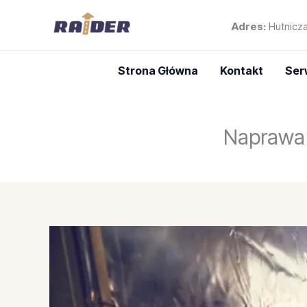
Przejdź
Adres:
Hutnicza
do
treści
Strona Główna
Kontakt
Ser
Naprawa 