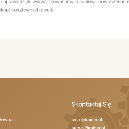
 naprawy dzięki wykwalifikowanemu zespołowi i nowoczesnemu
niknąć kosztownych awarii.
s
Skontaktuj Się
Główna
biuro@raider.pl
serwis@raider.pl