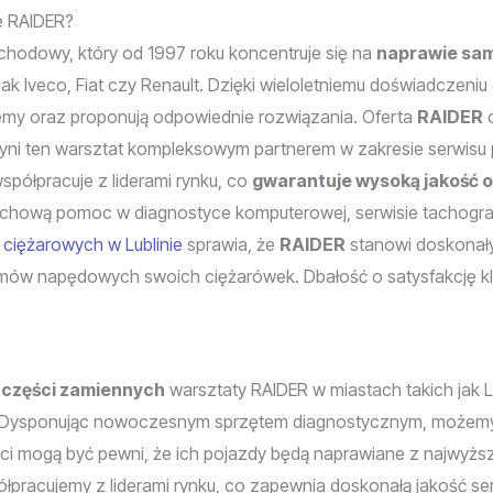
ie RAIDER?
hodowy, który od 1997 roku koncentruje się na
naprawie sa
ak Iveco, Fiat czy Renault. Dzięki wieloletniemu doświadczeniu
blemy oraz proponują odpowiednie rozwiązania. Oferta
RAIDER
o
czyni ten warsztat kompleksowym partnerem w zakresie serwis
spółpracuje z liderami rynku, co
gwarantuje wysoką jakość o
fachową pomoc w diagnostyce komputerowej, serwisie tachogr
iężarowych w Lublinie
sprawia, że
RAIDER
stanowi doskonały
mów napędowych swoich ciężarówek. Dbałość o satysfakcję klie
 części zamiennych
warsztaty RAIDER w miastach takich jak L
ysponując nowoczesnym sprzętem diagnostycznym, możemy p
nci mogą być pewni, że ich pojazdy będą naprawiane z najwyżs
łpracujemy z liderami rynku, co zapewnia doskonałą jakość s