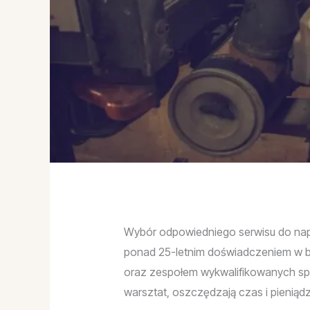
Wybór odpowiedniego serwisu do nap
ponad 25-letnim doświadczeniem w bra
oraz zespołem wykwalifikowanych spe
warsztat, oszczędzają czas i pienią