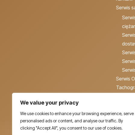
Serwis 
Serw
cięża
Serw
dost
Serwis
Serwi
Serwi
Serwis 
Tachogr
Stacja K
We value your privacy
Blog
We use cookies to enhance your browsing experience, serve
personalised ads or content, and analyse our traffic. By
clicking "Accept All", you consent to our use of cookies.
Polityka