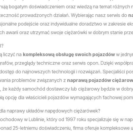
onują bogatym doświadczeniem oraz wiedzą na temat różnych
uteczność prowadzonych działań. Wybierając nasz serwis do
n
esjonalne podejście oraz indywidualne doradztwo w zakresie ek
ych awarii oraz utrzymać swoje ciężarówki w dobrym stanie prz
R?
ą liczyć na
kompleksową obsługę swoich pojazdów
w jedny
fów, przeglądy techniczne oraz serwis opon. Dzięki współprac
dostęp do najnowszych technologii i rozwiązań. Specjaliści po
wania problemów związanych z
naprawą pojazdów ciężaro
że każdy samochód dostawczy lub ciężarowy będzie w dobryc
ą opcję dla właścicieli pojazdów wymagających fachowej pomo
 dla naprawy układów napędowych ciężarówek?
chodowy w Lublinie, który od 1997 roku specjalizuje się w 
ęki ponad 25-letniemu doświadczeniu, firma oferuje kompleksowe